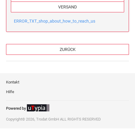
TEXTPLATTEN FÜR PRINTY LINE
PROFESSIONAL LINE
Holzstempel
VERSAND
TEXTSTEMPEL
ZIFFERNBANDDREHSTEMPEL
MEHRFARBIGE TEXTSTEMPEL PRINTY LINE
Trodat Classic Line Datumstempel
ERROR_TXT_shop_about_how_to_reach_us
TEXTPLATTEN FÜR PROFESSIONAL LINE
TEXTSTEMPEL
TEXTPLATTEN FÜR PRINTY LINE
DATUMSTEMPEL
ZURÜCK
TEXTPLATTEN FÜR PROFESSIONAL
DATUMSTEMPEL
Kontakt
TEXTPLATTEN FÜR CLASSIC 2910
Hilfe
Powered by
Copyright© 2026, Trodat GmbH ALL RIGHTS RESERVED