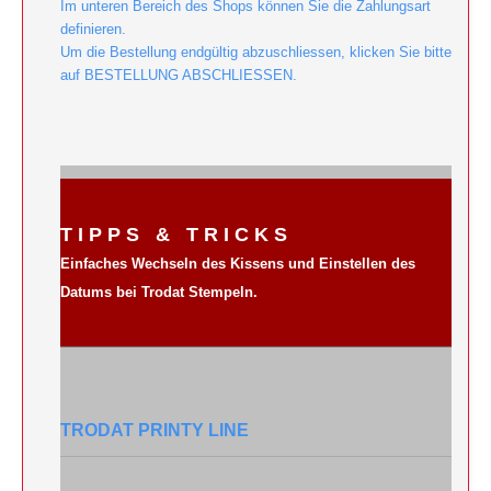
Im unteren Bereich des Shops können Sie die Zahlungsart
definieren.
Um die Bestellung endgültig abzuschliessen, klicken Sie bitte
auf BESTELLUNG ABSCHLIESSEN.
T I P P S & T R I C K S
Einfaches Wechseln des Kissens und Einstellen des
Datums bei Trodat Stempeln.
TRODAT PRINTY LINE