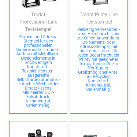
TEXTPLATTEN FÜR PRINTY LINE
PROFESSIONAL LINE
Holzstempel
TEXTSTEMPEL
ZIFFERNBANDDREHSTEMPEL
MEHRFARBIGE TEXTSTEMPEL PRINTY LINE
Trodat
Trodat Printy Line
Trodat Classic Line Datumstempel
Professional Line
Textstempel
TEXTPLATTEN FÜR PROFESSIONAL LINE
Textstempel
TEXTSTEMPEL
Vielseitig verwendbar -
vom Heimbüro bis hin
Firmen- und Adress-
zur Office-Anwendung.
Stempel für den
Ob Namens- oder
TEXTPLATTEN FÜR PRINTY LINE
professionellen
Adress-Stempel, mit
DATUMSTEMPEL
Dauereinsatz. - robust -
oder ohne Logo - für
Aufbau mit Metallkern -
jeden Bedarf steht ein
Designelemente in
Printy mit geeigneter
hochwertigem
Textplattengröße zur
TEXTPLATTEN FÜR PROFESSIONAL
Kunststoff -
Verfügung.
DATUMSTEMPEL
Textsichtfenster -
Größtmöglicher Anteil
ausgereifte
an Recycling
Selbstfärbeautomatik -
Kunststoff.
einfacher Wechsel des
TEXTPLATTEN FÜR CLASSIC 2910
Klimaneutral.
Ersatzkissens
Serienmäßig.
Minimierter CO2-
Fußabdruck.
Klimaneutral.
Serienmäßig.