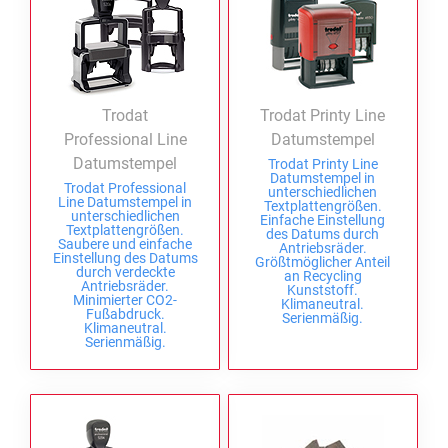
Trodat
Trodat Printy Line
Professional Line
Datumstempel
Datumstempel
Trodat Printy Line
Datumstempel in
Trodat Professional
unterschiedlichen
Line Datumstempel in
Textplattengrößen.
unterschiedlichen
Einfache Einstellung
Textplattengrößen.
des Datums durch
Saubere und einfache
Antriebsräder.
Einstellung des Datums
Größtmöglicher Anteil
durch verdeckte
an Recycling
Antriebsräder.
Kunststoff.
Minimierter CO2-
Klimaneutral.
Fußabdruck.
Serienmäßig.
Klimaneutral.
Serienmäßig.